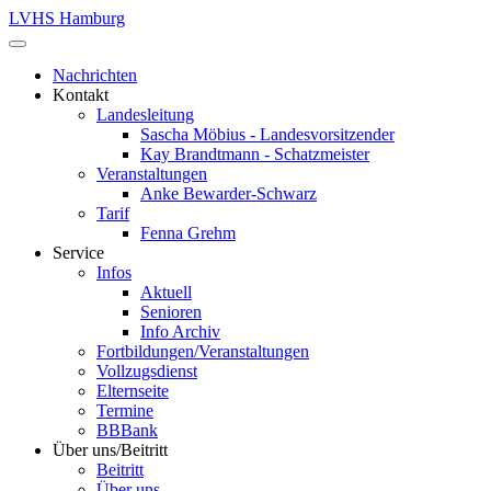
LVHS Hamburg
Nachrichten
Kontakt
Landesleitung
Sascha Möbius - Landesvorsitzender
Kay Brandtmann - Schatzmeister
Veranstaltungen
Anke Bewarder-Schwarz
Tarif
Fenna Grehm
Service
Infos
Aktuell
Senioren
Info Archiv
Fortbildungen/Veranstaltungen
Vollzugsdienst
Elternseite
Termine
BBBank
Über uns/Beitritt
Beitritt
Über uns