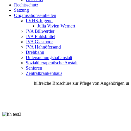
Rechtsschutz
Satzung
Organisationseinheiten
LVHS-Jugend
Julia Vivien Wernert
JVA Billwerder
JVA Fuhlsbüttel
JVA Glasmoor
JVA Hahnöfersand
Drehbahn
Untersuchungshaftanstalt
Sozialtherapeutische Anstalt
Senioren
Zentralkrankenhaus
hilfreiche Broschüre zur Pflege von Angehörigen unte