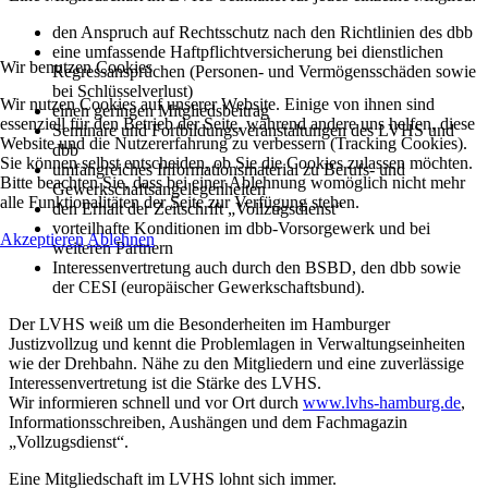
den Anspruch auf Rechtsschutz nach den Richtlinien des dbb
eine umfassende Haftpflichtversicherung bei dienstlichen
Wir benutzen Cookies
Regressansprüchen (Personen- und Vermögensschäden sowie
bei Schlüsselverlust)
Wir nutzen Cookies auf unserer Website. Einige von ihnen sind
einen geringen Mitgliedsbeitrag
essenziell für den Betrieb der Seite, während andere uns helfen, diese
Seminare und Fortbildungsveranstaltungen des LVHS und
Website und die Nutzererfahrung zu verbessern (Tracking Cookies).
dbb
Sie können selbst entscheiden, ob Sie die Cookies zulassen möchten.
umfangreiches Informationsmaterial zu Berufs- und
Bitte beachten Sie, dass bei einer Ablehnung womöglich nicht mehr
Gewerkschaftsangelegenheiten
alle Funktionalitäten der Seite zur Verfügung stehen.
den Erhalt der Zeitschrift „Vollzugsdienst“
vorteilhafte Konditionen im dbb-Vorsorgewerk und bei
Akzeptieren
Ablehnen
weiteren Partnern
Interessenvertretung auch durch den BSBD, den dbb sowie
der CESI (europäischer Gewerkschaftsbund).
Der LVHS weiß um die Besonderheiten im Hamburger
Justizvollzug und kennt die Problemlagen in Verwaltungseinheiten
wie der Drehbahn. Nähe zu den Mitgliedern und eine zuverlässige
Interessenvertretung ist die Stärke des LVHS.
Wir informieren schnell und vor Ort durch
www.lvhs-hamburg.de
,
Informationsschreiben, Aushängen und dem Fachmagazin
„Vollzugsdienst“.
Eine Mitgliedschaft im LVHS lohnt sich immer.