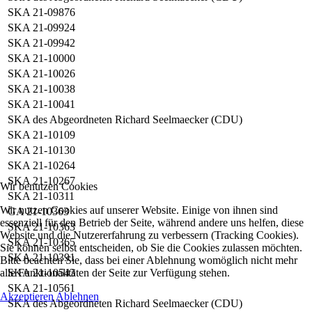
SKA 21-09876
SKA 21-09924
SKA 21-09942
SKA 21-10000
SKA 21-10026
SKA 21-10038
SKA 21-10041
SKA des Abgeordneten Richard Seelmaecker (CDU)
SKA 21-10109
SKA 21-10130
SKA 21-10264
SKA 21-10267
Wir benutzen Cookies
SKA 21-10311
Wir nutzen Cookies auf unserer Website. Einige von ihnen sind
GA 21-10363
essenziell für den Betrieb der Seite, während andere uns helfen, diese
SKA 21-10363
Website und die Nutzererfahrung zu verbessern (Tracking Cookies).
SKA 21-10365
Sie können selbst entscheiden, ob Sie die Cookies zulassen möchten.
SKA 21-10391
Bitte beachten Sie, dass bei einer Ablehnung womöglich nicht mehr
SKA 21-10543
alle Funktionalitäten der Seite zur Verfügung stehen.
SKA 21-10561
Akzeptieren
Ablehnen
SKA des Abgeordneten Richard Seelmaecker (CDU)