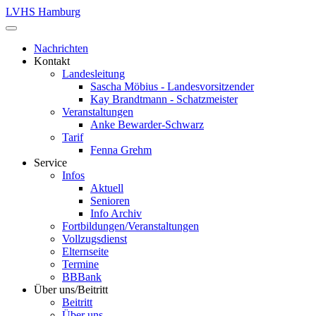
LVHS Hamburg
Nachrichten
Kontakt
Landesleitung
Sascha Möbius - Landesvorsitzender
Kay Brandtmann - Schatzmeister
Veranstaltungen
Anke Bewarder-Schwarz
Tarif
Fenna Grehm
Service
Infos
Aktuell
Senioren
Info Archiv
Fortbildungen/Veranstaltungen
Vollzugsdienst
Elternseite
Termine
BBBank
Über uns/Beitritt
Beitritt
Über uns