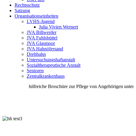
Rechtsschutz
Satzung
Organisationseinheiten
LVHS-Jugend
Julia Vivien Wernert
JVA Billwerder
JVA Fuhlsbüttel
JVA Glasmoor
JVA Hahnöfersand
Drehbahn
Untersuchungshaftanstalt
Sozialtherapeutische Anstalt
Senioren
Zentralkrankenhaus
hilfreiche Broschüre zur Pflege von Angehörigen unter S