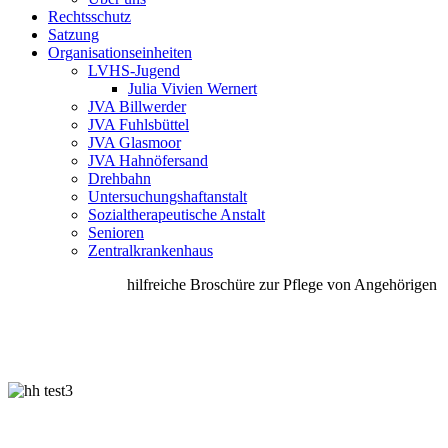
Rechtsschutz
Satzung
Organisationseinheiten
LVHS-Jugend
Julia Vivien Wernert
JVA Billwerder
JVA Fuhlsbüttel
JVA Glasmoor
JVA Hahnöfersand
Drehbahn
Untersuchungshaftanstalt
Sozialtherapeutische Anstalt
Senioren
Zentralkrankenhaus
hilfreiche Broschüre zur Pflege von Angehörigen un