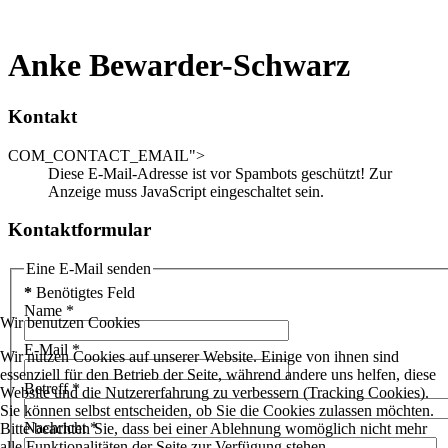
Anke Bewarder-Schwarz
Kontakt
COM_CONTACT_EMAIL">
Diese E-Mail-Adresse ist vor Spambots geschützt! Zur
Anzeige muss JavaScript eingeschaltet sein.
Kontaktformular
Eine E-Mail senden
*
Benötigtes Feld
Name
*
Wir benutzen Cookies
E-Mail
*
Wir nutzen Cookies auf unserer Website. Einige von ihnen sind
essenziell für den Betrieb der Seite, während andere uns helfen, diese
Betreff
*
Website und die Nutzererfahrung zu verbessern (Tracking Cookies).
Sie können selbst entscheiden, ob Sie die Cookies zulassen möchten.
Nachricht
*
Bitte beachten Sie, dass bei einer Ablehnung womöglich nicht mehr
alle Funktionalitäten der Seite zur Verfügung stehen.