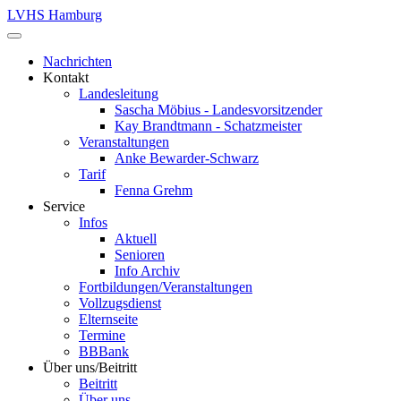
LVHS Hamburg
Nachrichten
Kontakt
Landesleitung
Sascha Möbius - Landesvorsitzender
Kay Brandtmann - Schatzmeister
Veranstaltungen
Anke Bewarder-Schwarz
Tarif
Fenna Grehm
Service
Infos
Aktuell
Senioren
Info Archiv
Fortbildungen/Veranstaltungen
Vollzugsdienst
Elternseite
Termine
BBBank
Über uns/Beitritt
Beitritt
Über uns