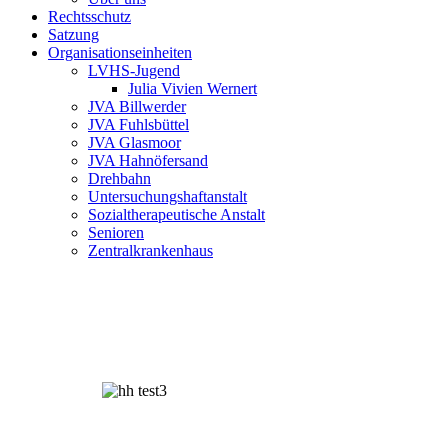
Rechtsschutz
Satzung
Organisationseinheiten
LVHS-Jugend
Julia Vivien Wernert
JVA Billwerder
JVA Fuhlsbüttel
JVA Glasmoor
JVA Hahnöfersand
Drehbahn
Untersuchungshaftanstalt
Sozialtherapeutische Anstalt
Senioren
Zentralkrankenhaus