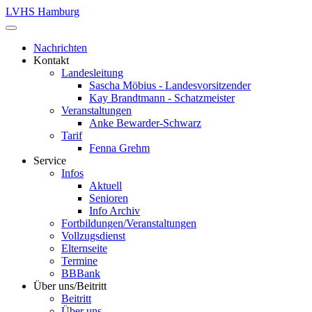
LVHS Hamburg
Nachrichten
Kontakt
Landesleitung
Sascha Möbius - Landesvorsitzender
Kay Brandtmann - Schatzmeister
Veranstaltungen
Anke Bewarder-Schwarz
Tarif
Fenna Grehm
Service
Infos
Aktuell
Senioren
Info Archiv
Fortbildungen/Veranstaltungen
Vollzugsdienst
Elternseite
Termine
BBBank
Über uns/Beitritt
Beitritt
Über uns