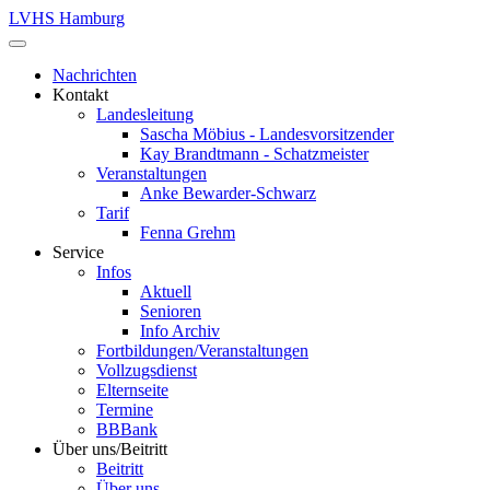
LVHS Hamburg
Nachrichten
Kontakt
Landesleitung
Sascha Möbius - Landesvorsitzender
Kay Brandtmann - Schatzmeister
Veranstaltungen
Anke Bewarder-Schwarz
Tarif
Fenna Grehm
Service
Infos
Aktuell
Senioren
Info Archiv
Fortbildungen/Veranstaltungen
Vollzugsdienst
Elternseite
Termine
BBBank
Über uns/Beitritt
Beitritt
Über uns