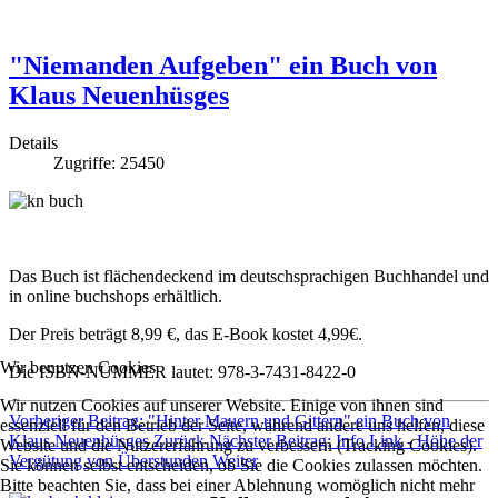
"Niemanden Aufgeben" ein Buch von
Klaus Neuenhüsges
Details
Zugriffe: 25450
Das Buch ist flächendeckend im deutschsprachigen Buchhandel und
in online buchshops erhältlich.
Der Preis beträgt 8,99 €, das E-Book kostet 4,99€.
Wir benutzen Cookies
Die ISBN-NUMMER lautet: 978-3-7431-8422-0
Wir nutzen Cookies auf unserer Website. Einige von ihnen sind
Vorheriger Beitrag: "Hinter Mauern und Gittern" ein Buch von
essenziell für den Betrieb der Seite, während andere uns helfen, diese
Klaus Neuenhüsges
Zurück
Nächster Beitrag: Info Link - Höhe der
Website und die Nutzererfahrung zu verbessern (Tracking Cookies).
Vergütung von Überstunden
Weiter
Sie können selbst entscheiden, ob Sie die Cookies zulassen möchten.
Bitte beachten Sie, dass bei einer Ablehnung womöglich nicht mehr