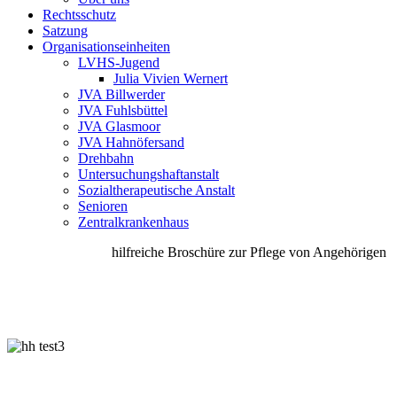
Rechtsschutz
Satzung
Organisationseinheiten
LVHS-Jugend
Julia Vivien Wernert
JVA Billwerder
JVA Fuhlsbüttel
JVA Glasmoor
JVA Hahnöfersand
Drehbahn
Untersuchungshaftanstalt
Sozialtherapeutische Anstalt
Senioren
Zentralkrankenhaus
hilfreiche Broschüre zur Pflege von Angehörigen un