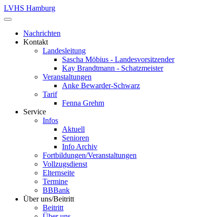
LVHS Hamburg
Nachrichten
Kontakt
Landesleitung
Sascha Möbius - Landesvorsitzender
Kay Brandtmann - Schatzmeister
Veranstaltungen
Anke Bewarder-Schwarz
Tarif
Fenna Grehm
Service
Infos
Aktuell
Senioren
Info Archiv
Fortbildungen/Veranstaltungen
Vollzugsdienst
Elternseite
Termine
BBBank
Über uns/Beitritt
Beitritt
Über uns