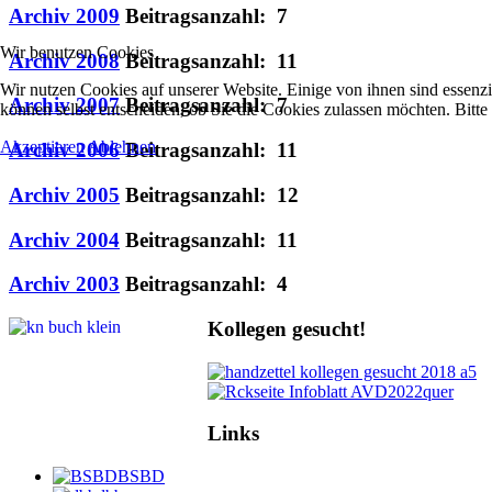
Archiv 2009
Beitragsanzahl: 7
Wir benutzen Cookies
Archiv 2008
Beitragsanzahl: 11
Wir nutzen Cookies auf unserer Website. Einige von ihnen sind essenzi
Archiv 2007
Beitragsanzahl: 7
können selbst entscheiden, ob Sie die Cookies zulassen möchten. Bitte
Akzeptieren
Ablehnen
Archiv 2006
Beitragsanzahl: 11
Archiv 2005
Beitragsanzahl: 12
Archiv 2004
Beitragsanzahl: 11
Archiv 2003
Beitragsanzahl: 4
Kollegen gesucht!
Links
BSBD