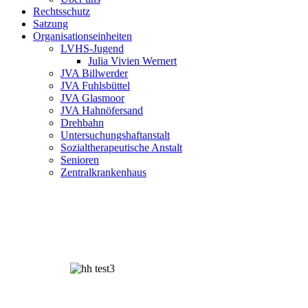
Rechtsschutz
Satzung
Organisationseinheiten
LVHS-Jugend
Julia Vivien Wernert
JVA Billwerder
JVA Fuhlsbüttel
JVA Glasmoor
JVA Hahnöfersand
Drehbahn
Untersuchungshaftanstalt
Sozialtherapeutische Anstalt
Senioren
Zentralkrankenhaus