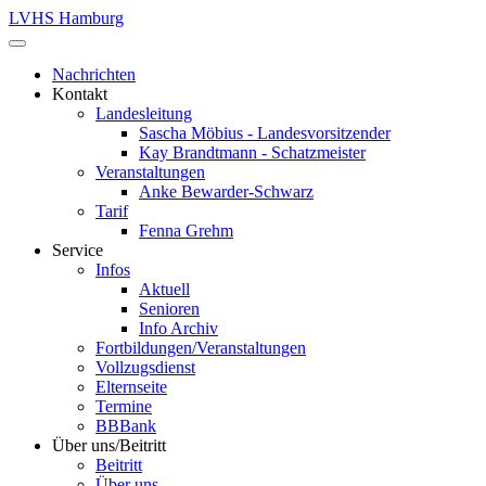
LVHS Hamburg
Nachrichten
Kontakt
Landesleitung
Sascha Möbius - Landesvorsitzender
Kay Brandtmann - Schatzmeister
Veranstaltungen
Anke Bewarder-Schwarz
Tarif
Fenna Grehm
Service
Infos
Aktuell
Senioren
Info Archiv
Fortbildungen/Veranstaltungen
Vollzugsdienst
Elternseite
Termine
BBBank
Über uns/Beitritt
Beitritt
Über uns