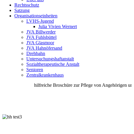
Rechtsschutz
Satzung
Organisationseinheiten
LVHS-Jugend
Julia Vivien Wernert
JVA Billwerder
JVA Fuhlsbüttel
JVA Glasmoor
JVA Hahnöfersand
Drehbahn
Untersuchungshaftanstalt
Sozialtherapeutische Anstalt
Senioren
Zentralkrankenhaus
hilfreiche Broschüre zur Pflege von Angehörigen unte