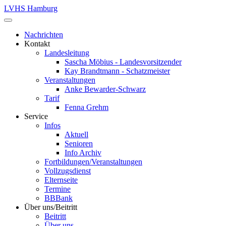
LVHS Hamburg
Nachrichten
Kontakt
Landesleitung
Sascha Möbius - Landesvorsitzender
Kay Brandtmann - Schatzmeister
Veranstaltungen
Anke Bewarder-Schwarz
Tarif
Fenna Grehm
Service
Infos
Aktuell
Senioren
Info Archiv
Fortbildungen/Veranstaltungen
Vollzugsdienst
Elternseite
Termine
BBBank
Über uns/Beitritt
Beitritt
Über uns