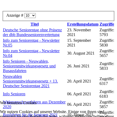
Anzeige #
Titel
Erstellungsdatum
Zugriffe
Deutsche Seniorentag ohne Präsenz
23. November
Zugriffe:
der dbb Bundesseniorenvertretung
2021
5793
Info zum Seniorentag - Newsletter
15. September
Zugriffe:
Nr.05
2021
5830
Info zum Seniorentag - Newsletter
Zugriffe:
30. August 2021
Nr.04
5657
Info Senioren - Neuwahlen,
Zugriffe:
Seniorenmitwirkungsgesetz und
26. Juni 2021
5833
Busausfahrten
Neuwahlen
Zugriffe:
Seniorenmitwirkungsgesetz + 13.
20. April 2021
6317
Deutscher Seniorentag 2021
Zugriffe:
Info Senioren
06. April 2021
6183
Widerspruchsverfahren aus Dezember
Zugriffe:
Wir benutzen Cookies
06. April 2021
2020
5857
Wir nutzen Cookies auf unserer Website. Einige von ihnen sind
Zugriffe:
Busfahrten für die Senioren 2021
10. Januar 2021
essenziell für den Betrieb der Seite, während andere uns helfen, diese