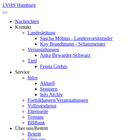
LVHS Hamburg
Nachrichten
Kontakt
Landesleitung
Sascha Möbius - Landesvorsitzender
Kay Brandtmann - Schatzmeister
Veranstaltungen
Anke Bewarder-Schwarz
Tarif
Fenna Grehm
Service
Infos
Aktuell
Senioren
Info Archiv
Fortbildungen/Veranstaltungen
Vollzugsdienst
Elternseite
Termine
BBBank
Über uns/Beitritt
Beitritt
Über uns