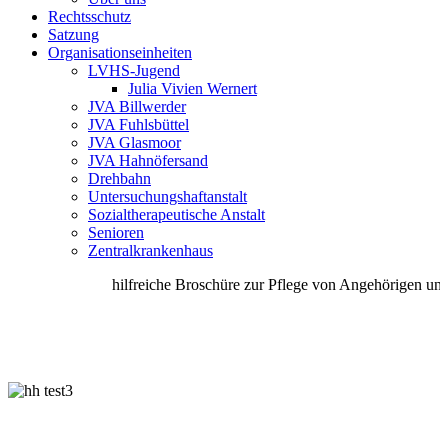
Rechtsschutz
Satzung
Organisationseinheiten
LVHS-Jugend
Julia Vivien Wernert
JVA Billwerder
JVA Fuhlsbüttel
JVA Glasmoor
JVA Hahnöfersand
Drehbahn
Untersuchungshaftanstalt
Sozialtherapeutische Anstalt
Senioren
Zentralkrankenhaus
hilfreiche Broschüre zur Pflege von Angehörigen unte