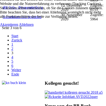
6095
Website und die Nutzererfahrung zu verbessern (Tracking Cookies).
15. Dezember
Zugriffe:
dbb Info - Pressemitteilung
Sie können selbst entscheiden, ob Sie die Cookies zulassen möchten.
2020
6153
Bitte beachten Sie, dass bei einer Ablehnung womöglich nicht mehr
30. November
Zugriffe:
alle Funktionalitäten der Seite zur Verfügung stehen.
Gemeinsam neu beginnen
2020
5964
Akzeptieren
Ablehnen
Seite 3 von 6
Start
Zurück
1
2
3
4
5
6
Weiter
Ende
Kollegen gesucht!
Neues von der BB Bank