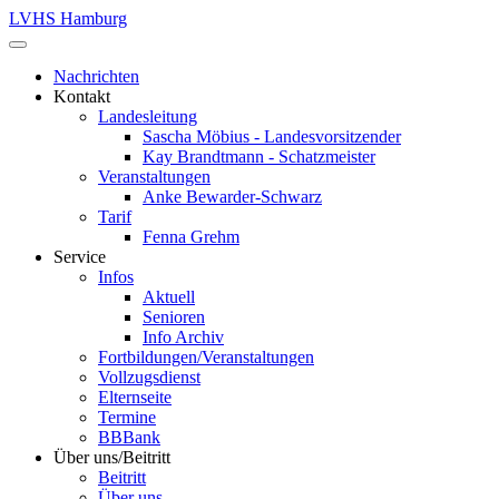
LVHS Hamburg
Nachrichten
Kontakt
Landesleitung
Sascha Möbius - Landesvorsitzender
Kay Brandtmann - Schatzmeister
Veranstaltungen
Anke Bewarder-Schwarz
Tarif
Fenna Grehm
Service
Infos
Aktuell
Senioren
Info Archiv
Fortbildungen/Veranstaltungen
Vollzugsdienst
Elternseite
Termine
BBBank
Über uns/Beitritt
Beitritt
Über uns