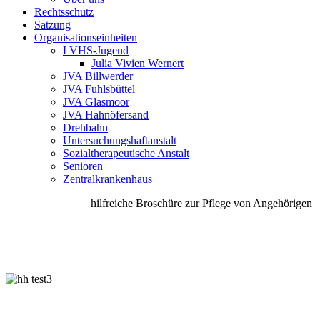
Rechtsschutz
Satzung
Organisationseinheiten
LVHS-Jugend
Julia Vivien Wernert
JVA Billwerder
JVA Fuhlsbüttel
JVA Glasmoor
JVA Hahnöfersand
Drehbahn
Untersuchungshaftanstalt
Sozialtherapeutische Anstalt
Senioren
Zentralkrankenhaus
hilfreiche Broschüre zur Pflege von Angehörigen un