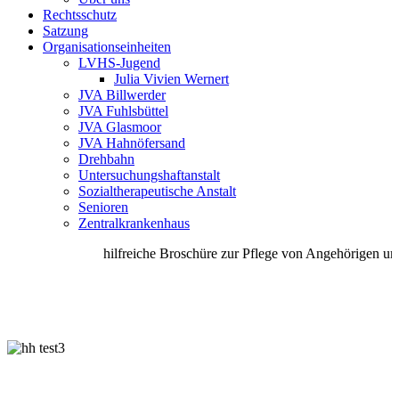
Rechtsschutz
Satzung
Organisationseinheiten
LVHS-Jugend
Julia Vivien Wernert
JVA Billwerder
JVA Fuhlsbüttel
JVA Glasmoor
JVA Hahnöfersand
Drehbahn
Untersuchungshaftanstalt
Sozialtherapeutische Anstalt
Senioren
Zentralkrankenhaus
hilfreiche Broschüre zur Pflege von Angehörigen unte