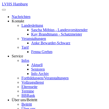
LVHS Hamburg
Nachrichten
Kontakt
Landesleitung
Sascha Möbius - Landesvorsitzender
Kay Brandtmann - Schatzmeister
Veranstaltungen
Anke Bewarder-Schwarz
Tarif
Fenna Grehm
Service
Infos
Aktuell
Senioren
Info Archiv
Fortbildungen/Veranstaltungen
Vollzugsdienst
Elternseite
Termine
BBBank
Über uns/Beitritt
Beitritt
Über uns