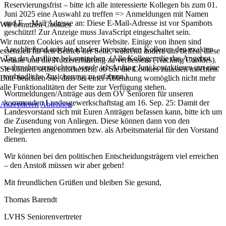
Reservierungsfrist – bitte ich alle interessierte Kollegen bis zum 01.
Juni 2025 eine Auswahl zu treffen => Anmeldungen mit Namen
und E – Mail Adresse an:
Diese E-Mail-Adresse ist vor Spambots
Wir benutzen Cookies
geschützt! Zur Anzeige muss JavaScript eingeschaltet sein.
Wir nutzen Cookies auf unserer Website. Einige von ihnen sind
Anschließend möchte ich den interessierten Kollegen den exakten
essenziell für den Betrieb der Seite, während andere uns helfen, diese
Tag der Ausflüge bekanntgeben. (Alle Kollegen die das Angebot
Website und die Nutzererfahrung zu verbessern (Tracking Cookies).
wahrnehmen möchten, werde ich Anfang Juni kontaktieren um eine
Sie können selbst entscheiden, ob Sie die Cookies zulassen möchten.
verbindliche Zusicherung zu erfahren.)
Bitte beachten Sie, dass bei einer Ablehnung womöglich nicht mehr
alle Funktionalitäten der Seite zur Verfügung stehen.
Wortmeldungen/Anträge aus dem OV Senioren für unseren
kommenden Landesgewerkschaftstag am 16. Sep. 25: Damit der
Akzeptieren
Ablehnen
Landesvorstand sich mit Euren Anträgen befassen kann, bitte ich um
die Zusendung von Anliegen. Diese können dann von den
Delegierten angenommen bzw. als Arbeitsmaterial für den Vorstand
dienen.
Wir können bei den politischen Entscheidungsträgern viel erreichen
– den Anstoß müssen wir aber geben!
Mit freundlichen Grüßen und bleiben Sie gesund,
Thomas Barendt
LVHS Seniorenvertreter